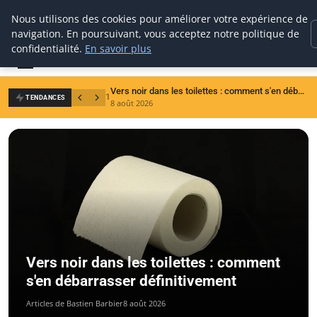
Nous utilisons des cookies pour améliorer votre expérience de
CBA
construction bois
navigation. En poursuivant, vous acceptez notre politique de
Bricolage & Passion du Bois
confidentialité.
En savoir plus
Vers noir dans les toilettes : comment s'en débarrasser définitivement
1
2
TENDANCES
8 août 2026
7
Vers noir dans les toilettes : comment
s'en débarrasser définitivement
Articles de Bastien Barbier
8 août 2026