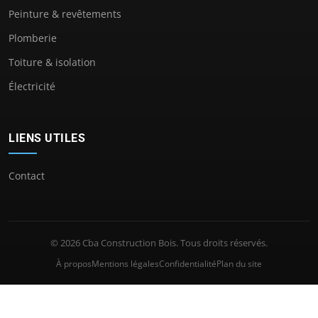
Peinture & revêtements
Plomberie
Toiture & isolation
Électricité
LIENS UTILES
Contact
© 2026 Cba Construction Bois. Tous droits réservés.
À propos
Mentions légales
Confidentialité
Plan du site