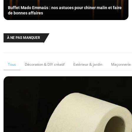
Buffet Mado Emmaüs : nos astuces pour chiner malin et faire
de bonnes affaires
À NE PAS MANQUER
Tous
Décoration & DIY créatif
Extérieur & jardin
Maçonnerie 